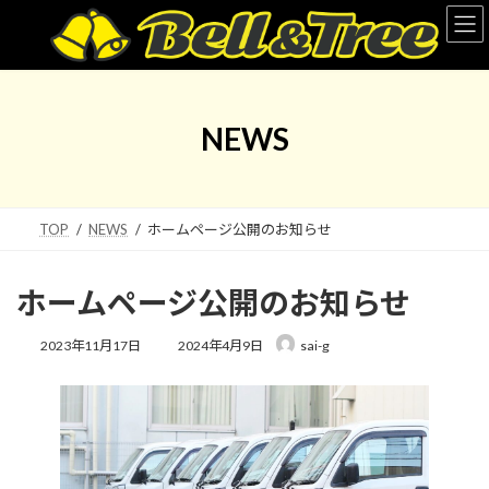
コ
ナ
ン
ビ
テ
ゲ
ン
ー
ツ
シ
へ
ョ
NEWS
ス
ン
キ
に
ッ
移
プ
動
TOP
NEWS
ホームページ公開のお知らせ
ホームページ公開のお知らせ
最
2023年11月17日
2024年4月9日
sai-g
終
更
新
日
時
: